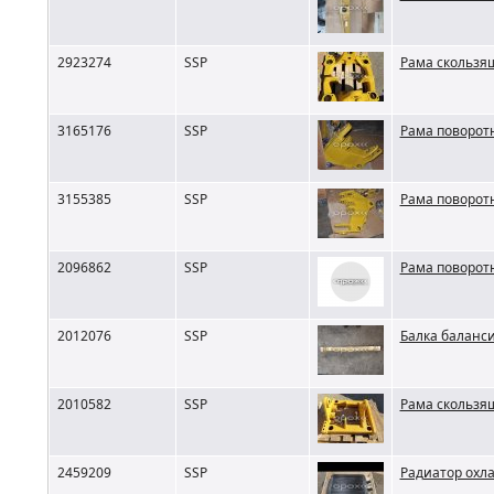
2923274
SSP
Рама скользящ
3165176
SSP
Рама поворотн
3155385
SSP
Рама поворотн
2096862
SSP
Рама поворотн
2012076
SSP
Балка баланси
2010582
SSP
Рама скользящ
2459209
SSP
Радиатор охл