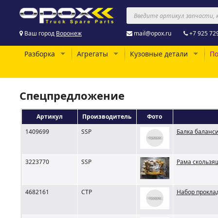
Ваш город
Воронеж
mail@opox.ru
+7 925 72
Разборка
Агрегаты
Кузовные детали
По
Спецпредложение
Артикул
Производитель
Фото
1409699
SSP
Балка баланс
3223770
SSP
Рама скользящ
4682161
CTP
Набор прокла