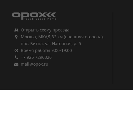
Открыть схему проезда
Москва, МКАД 32 км (внешняя сторона),
пос. Битца, ул. Нагорная, д. 5
Время работы 9:00-19:00
+7 925 7296326
mail@opox.ru