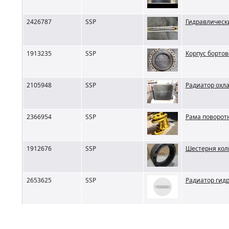
2426787
SSP
Гидравлическ
1913235
SSP
Корпус бортов
2105948
SSP
Радиатор охла
2366954
SSP
Рама поворотн
1912676
SSP
Шестерня кол
2653625
SSP
Радиатор гид