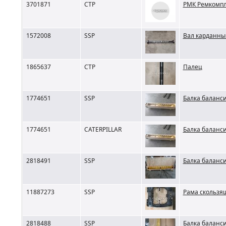
3701871
CTP
РМК Ремкомпл
1572008
SSP
Вал карданны
1865637
CTP
Палец
1774651
SSP
Балка баланс
1774651
CATERPILLAR
Балка баланс
2818491
SSP
Балка баланс
11887273
SSP
Рама скользящ
2818488
SSP
Балка баланси