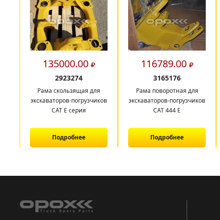
135000.00
116789.00
2923274
3165176
Рама скользящая для
Рама поворотная для
экскаваторов-погрузчиков
экскаваторов-погрузчиков
CAT E серия
САТ 444 E
Подробнее
Подробнее
1
2
3