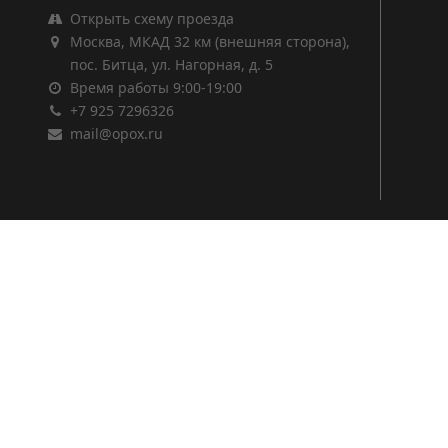
Открыть схему проезда
Москва, МКАД 32 км (внешняя сторона),
пос. Битца, ул. Нагорная, д. 5
Время работы 9:00-19:00
+7 925 7296326
mail@opox.ru