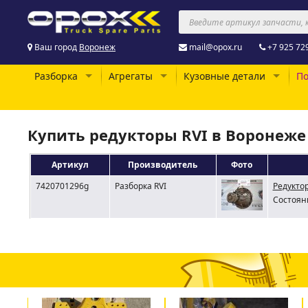
Ваш город
Воронеж
mail@opox.ru
+7 925 72
Разборка
Агрегаты
Кузовные детали
По
Купить редукторы RVI в Воронеже
Артикул
Производитель
Фото
7420701296g
Разборка RVI
Редуктор
Состояни