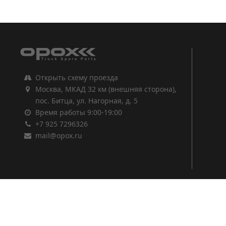
1
2
3
Открыть схему проезда
Москва, МКАД 32 км (внешняя сторона),
пос. Битца, ул. Нагорная, д. 5
Время работы 9:00-19:00
+7 925 7296326
mail@opox.ru