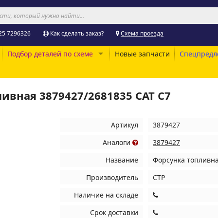
25 7296326
Как сделать заказ?
Схема проезда
Подбор деталей по схеме
Новые запчасти
Спецпредл
ливная 3879427/2681835 CAT C7
Артикул
3879427
Аналоги
3879427
Название
Форсунка топливна
Производитель
CTP
Наличие на складе
Срок доставки