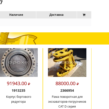
7
Наличие
Доставка
91943.00
88000.00
14
1913235
2366954
Корпус бортового
Рама поворотная для
Балк
редуктора
экскаваторов-погрузчиков
CAT D серия