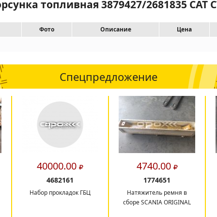
орсунка топливная 3879427/2681835 CAT C
Фото
Описание
Цена
Спецпредложение
40000.00
4740.00
4682161
1774651
Набор прокладок ГБЦ
Натяжитель ремня в
сборе SCANIA ORIGINAL