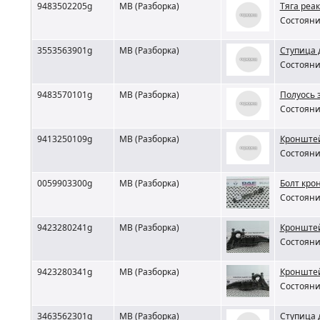
9483502205g
MB (Разборка)
Тяга реа
Состояни
3553563901g
MB (Разборка)
Ступица 
Состояни
9483570101g
MB (Разборка)
Полуось 
Состояни
9413250109g
MB (Разборка)
Кронштей
Состояни
0059903300g
MB (Разборка)
Болт кро
Состояни
9423280241g
MB (Разборка)
Кронштей
Состояни
9423280341g
MB (Разборка)
Кронштей
Состояни
3463562301g
MB (Разборка)
Ступица 