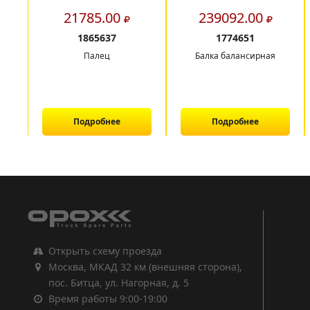
21785.00
239092.00
1865637
1774651
Палец
Балка балансирная
Подробнее
Подробнее
1
2
3
Открыть схему проезда
Москва, МКАД 32 км (внешняя сторона),
пос. Битца, ул. Нагорная, д. 5
Время работы 9:00-19:00