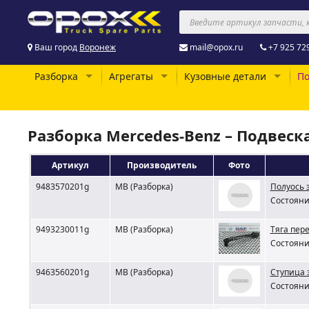
Ваш город
Воронеж
mail@opox.ru
+7 925 72
Разборка
Агрегаты
Кузовные детали
По
Разборка Mercedes-Benz – Подвеск
Артикул
Производитель
Фото
9483570201g
MB (Разборка)
Полуось 
Состояни
9493230011g
MB (Разборка)
Тяга пер
Состояни
9463560201g
MB (Разборка)
Ступица з
Состояни