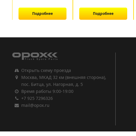
Подробнее
Подробнее
1
2
3
Открыть схему проезда
Москва, МКАД 32 км (внешняя сторона),
пос. Битца, ул. Нагорная, д. 5
Время работы 9:00-19:00
+7 925 7296326
mail@opox.ru