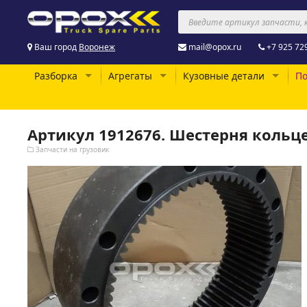
Ваш город
Воронеж
mail@opox.ru
+7 925 72
Разборка
Агрегаты
Кузовные детали
По
Артикул 1912676. Шестерня кольц
Запчасти на грузовик