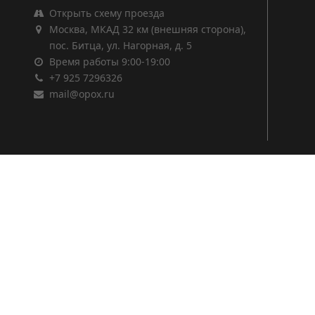
Открыть схему проезда
Москва, МКАД 32 км (внешняя сторона),
пос. Битца, ул. Нагорная, д. 5
Время работы 9:00-19:00
+7 925 7296326
mail@opox.ru