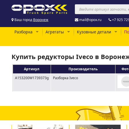
Ваш город
Воронеж
mail@opox.ru
+7 925 72
Разборка
Агрегаты
Кузовные детали
По
Купить редукторы Iveco в Вороне
Артикул
Производитель
Фот
A153200W1739373g
Разборка Iveco