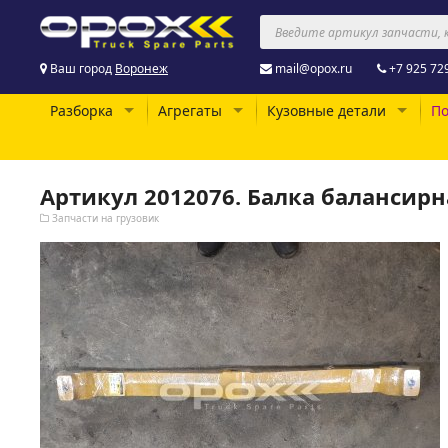
Ваш город
Воронеж
mail@opox.ru
+7 925 72
Разборка
Агрегаты
Кузовные детали
По
Артикул 2012076. Балка балансирн
Запчасти на грузовик