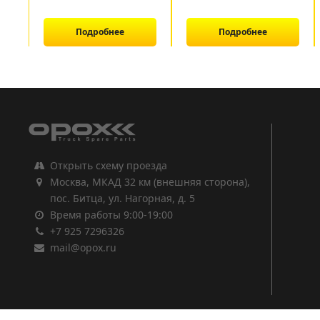
Подробнее
Подробнее
1
2
3
Открыть схему проезда
Москва, МКАД 32 км (внешняя сторона),
пос. Битца, ул. Нагорная, д. 5
Время работы 9:00-19:00
+7 925 7296326
mail@opox.ru