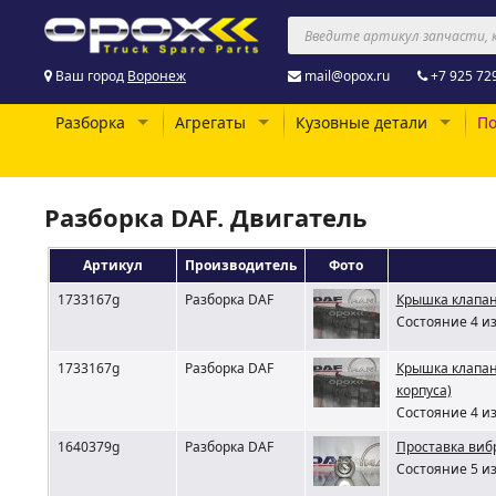
Ваш город
Воронеж
mail@opox.ru
+7 925 72
Разборка
Агрегаты
Кузовные детали
По
Разборка DAF. Двигатель
Артикул
Производитель
Фото
1733167g
Разборка DAF
Крышка клапан
Состояние 4 из
1733167g
Разборка DAF
Крышка клапан
корпуса)
Состояние 4 из
1640379g
Разборка DAF
Проставка виб
Состояние 5 из