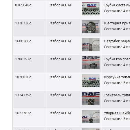
0365048g
Разборка DAF
Трубка систем
Состояние 4 из
1320336g
Разборка DAF
Шестерня прив
Состояние 4 из
1600366g
Разборка DAF
Патрубок ради
Состояние 4 из
1786292g
Разборка DAF
Трубка компре
Состояние 4 из
1820820g
Разборка DAF
Форсунка топл
Состояние 5 из
1324179g
Разборка DAF
Толкатель топл
Состояние 4 из
1622763g
Разборка DAF
Упорная шайба
Состояние 5 из