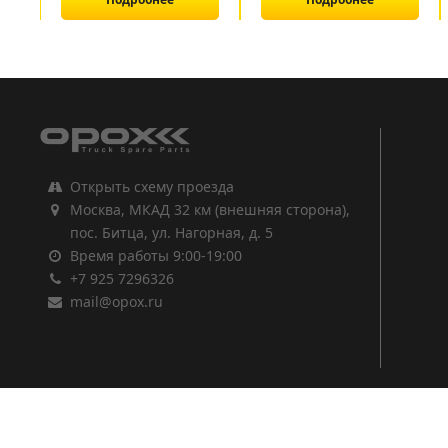
1
2
3
Открыть схему проезда
Москва, МКАД 32 км (внешняя сторона),
пос. Битца, ул. Нагорная, д. 5
Время работы 9:00-19:00
+7 925 7296326
mail@opox.ru