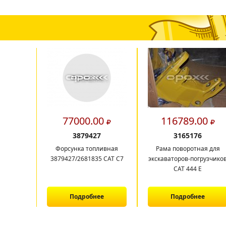
77000.00
116789.00
3879427
3165176
Форсунка топливная
Рама поворотная для
3879427/2681835 CAT C7
экскаваторов-погрузчико
САТ 444 E
Подробнее
Подробнее
1
2
3