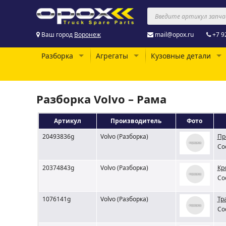
Ваш город
Воронеж
mail@opox.ru
+7 9
Разборка
Агрегаты
Кузовные детали
Разборка Volvo – Рама
Артикул
Производитель
Фото
20493836g
Volvo (Разборка)
Пр
Со
20374843g
Volvo (Разборка)
Кр
Со
1076141g
Volvo (Разборка)
Тр
Со