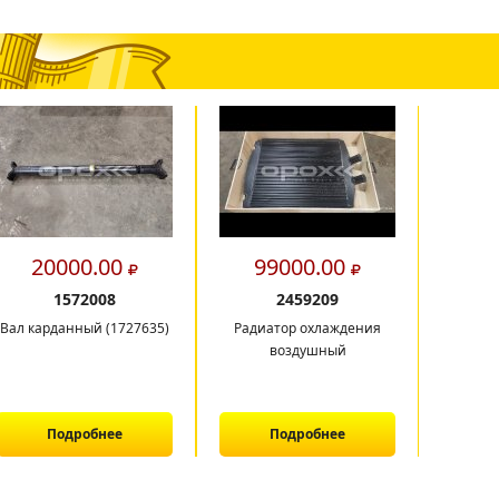
20000.00
99000.00
7
1572008
2459209
Вал карданный (1727635)
Радиатор охлаждения
Радиато
воздушный
CA
Подробнее
Подробнее