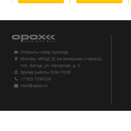
1
2
3
Открыть схему проезда
Москва, МКАД 32 км (внешняя сторона),
пос. Битца, ул. Нагорная, д. 5
Время работы 9:00-19:00
+7 925 7296326
mail@opox.ru