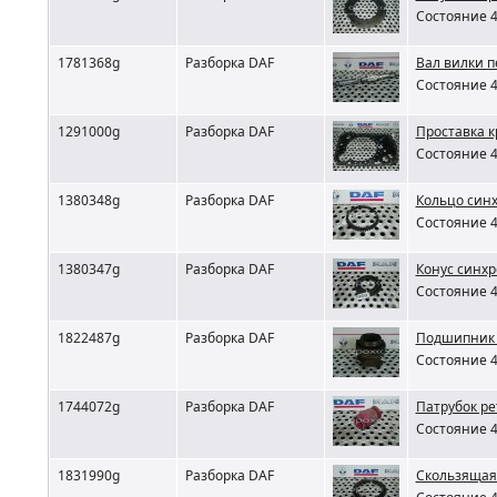
Состояние 4
1781368g
Разборка DAF
Вал вилки п
Состояние 4
1291000g
Разборка DAF
Проставка 
Состояние 4
1380348g
Разборка DAF
Кольцо син
Состояние 4
1380347g
Разборка DAF
Конус синх
Состояние 4
1822487g
Разборка DAF
Подшипник 
Состояние 4
1744072g
Разборка DAF
Патрубок ре
Состояние 4
1831990g
Разборка DAF
Скользящая