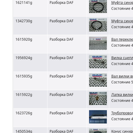
1621141g
Разборка DAF
Муфта синхр
Состояние 4
1342730g
Разборка DAF
Муфта синхр
Состояние 4
1615920g
Разборка DAF
Вал перекл
Состояние 4
1956924g
Разборка DAF
Вилка сцеп
Состояние 4
1615935g
Разборка DAF
Вал вилки 
Состояние 5
1615922g
Разборка DAF
Лапка вилк
Состояние 4
1623726g
Разборка DAF
Трубопрово
Состояние 4
1450534g
Разборка DAF
Конус синх