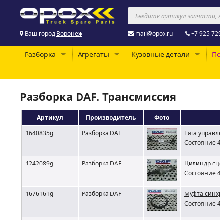
Ваш город
Воронеж
mail@opox.ru
+7 925 72
Разборка
Агрегаты
Кузовные детали
По
Разборка DAF. Трансмиссия
Артикул
Производитель
Фото
1640835g
Разборка DAF
Тяга управ
Состояние 4
1242089g
Разборка DAF
Цилиндр сц
Состояние 4
1676161g
Разборка DAF
Муфта синхр
Состояние 4