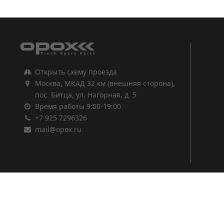
1
2
3
Открыть схему проезда
Москва, МКАД 32 км (внешняя сторона),
пос. Битца, ул. Нагорная, д. 5
Время работы 9:00-19:00
+7 925 7296326
mail@opox.ru