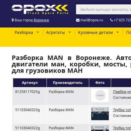
Ваш город
Воронеж
mail@opox.ru
+7 925 72
Разборка
Агрегаты
Кузовные детали
По
Разборка MAN в Воронеже. Авто
двигатели ман, коробки, мосты, 
для грузовиков МАН
Артикул
Производитель
Фото
81258117025g
Разборка MAN
Прибор уп
Состояние
51103040323g
Разборка MAN
Трубка то
Состояние
51103040322g
Разборка MAN
Трубка то