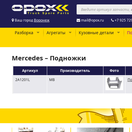
Ваш город
Воронеж
mail@opox.ru
+7 925 72
Разборка
Агрегаты
Кузовные детали
По
Mercedes – Подножки
Артикул
Производитель
Фото
2A1201L
MB
По