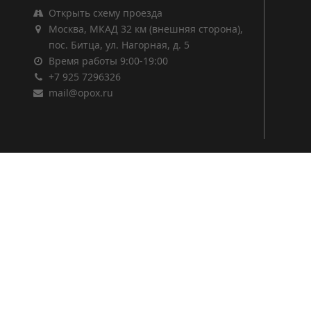
Открыть схему проезда
Москва, МКАД 32 км (внешняя сторона),
пос. Битца, ул. Нагорная, д. 5
Время работы 9:00-19:00
+7 925 7296326
mail@opox.ru