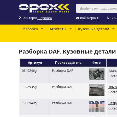
Ваш город
Воронеж
mail@opox.ru
+7 9
Разборка
Агрегаты
Кузовные детали
Разборка DAF. Кузовные детали
Артикул
Производитель
Фото
0649246g
Разборка DAF
Клап
Состо
1328935g
Разборка DAF
Крыло
Состо
1650940g
Разборка DAF
Патру
Состо