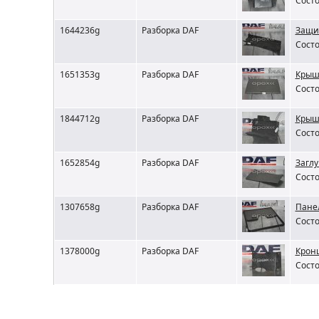
Состо
1644236g
Разборка DAF
Защи
Состо
1651353g
Разборка DAF
Крыш
Состо
1844712g
Разборка DAF
Крыш
Состо
1652854g
Разборка DAF
Загл
Состо
1307658g
Разборка DAF
Пане
Состо
1378000g
Разборка DAF
Крон
Состо