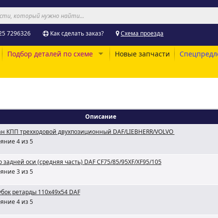
25 7296326
Как сделать заказ?
Схема проезда
Подбор деталей по схеме
Новые запчасти
Спецпредл
Описание
ан КПП трехходовой двухпозиционный DAF/LIEBHERR/VOLVO
яние 4 из 5
 задней оси (средняя часть) DAF CF75/85/95XF/XF95/105
яние 3 из 5
бок ретарды 110x49x54 DAF
яние 4 из 5