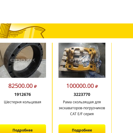
82500.00
100000.00
9
1912676
3223770
Шестерня кольцевая
Рама скользящая для
Рама 
экскаваторов-погрузчиков
экскава
CAT E/F серия
C
Подробнее
Подробнее