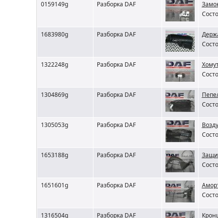
0159149g
Разборка DAF
Замо
Состо
1683980g
Разборка DAF
Держ
Состо
1322248g
Разборка DAF
Хому
Состо
1304869g
Разборка DAF
Пепе
Состо
1305053g
Разборка DAF
Возду
Состо
1653188g
Разборка DAF
Защи
Состо
1651601g
Разборка DAF
Амор
Состо
1316504g
Разборка DAF
Крон