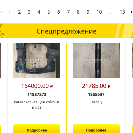
1
2
3
4
5
6
7
8
9
10
...
13
Спецпредложение
154000.00
21785.00
11887273
1865637
Рама скользящая Volvo BL
Палец
61/71
Подробнее
Подробнее