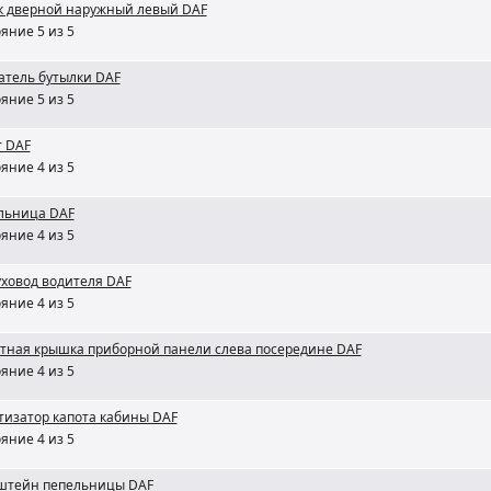
к дверной наружный левый DAF
яние 5 из 5
атель бутылки DAF
яние 5 из 5
т DAF
яние 4 из 5
льница DAF
яние 4 из 5
ховод водителя DAF
яние 4 из 5
тная крышка приборной панели слева посередине DAF
яние 4 из 5
тизатор капота кабины DAF
яние 4 из 5
штейн пепельницы DAF