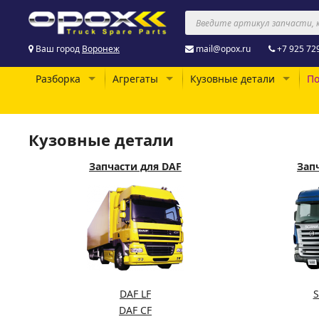
Ваш город
Воронеж
mail@opox.ru
+7 925 72
Разборка
Агрегаты
Кузовные детали
По
Кузовные детали
Запчасти для DAF
Запч
DAF LF
S
DAF CF