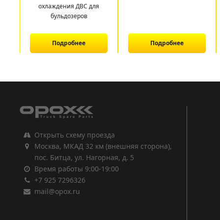
охлаждения ДВС для
бульдозеров
Подробнее
Подробнее
1
2
3
Открыть схему проезда
Москва, МКАД 32 км (внешняя сторона),
пос. Битца, ул. Нагорная, д. 5
Время работы 9:00-19:00
+7 925 7296326
mail@opox.ru