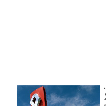
К
г
м
в