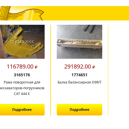
116789.00
291892.00
10
3165176
1774651
Рама поворотная для
Балка балансирная D9R/T
Рама 
экскаваторов-погрузчиков
экскава
САТ 444 E
C
Подробнее
Подробнее