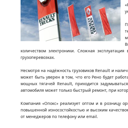
«
у
П
т
м
В
количеством электроники. Сложная эксплуатация 
грузоперевозках.
Несмотря на надёжность грузовиков Renault и нали
может быть уверен в том, что его Рено будет рабо
мощных тягачей Renault, приходится задумыватьс
автомобиля может только быстрый ремонт, при кото
Компания «Опокс» реализует оптом и в розницу ор
повышенной износостойкостью и высоким качеством
от менеджеров по телефону или email.