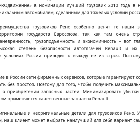
PROдвижение» в номинации лучший грузовик 2010 года в Ро
никальным автомобилем, сделанным для тяжелых условий росс
реимущества грузовиков Рено особенно ценят те наши з
ерритории государств Евросоюза, так как там очень стр
аневренность, грузоподъемность и экономичность – вот гл
ысокая степень безопасности автотягачей Renault и их
в условиях России приводит к выходу её из строя. Поэто
чие в России сети фирменных сервисов, которые гарантируют с
тать без простоя. Поэтому для того, чтобы получить максимал
я о приобретении запасных частей. Минимизировать убытки
ром применяются качественные запчасти Renault.
игинальные и неоригинальные детали для грузовиков Рено. У
, наш клиент может выбрать наилучший для себя вариант са