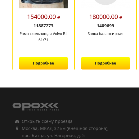
154000.00
180000.00
11887273
1409699
Рама скользящая Volvo BL
Балка балансирная
61/71
Подробнее
Подробнее
1
2
3
Открыть схему проезда
Москва, МКАД 32 км (внешняя сторона),
пос. Битца, ул. Нагорная, д. 5