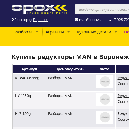
Ваш город
Воронеж
mail@opox.ru
+7 925 72
Разборка
Агрегаты
Кузовные детали
По
Купить редукторы MAN в Воронеж
Артикул
Производитель
Фото
81350106288g
Разборка MAN
Редукт
Состоя
HY-1350g
Разборка MAN
Редукт
Состоя
HL7-150g
Разборка MAN
Редукт
Состоя