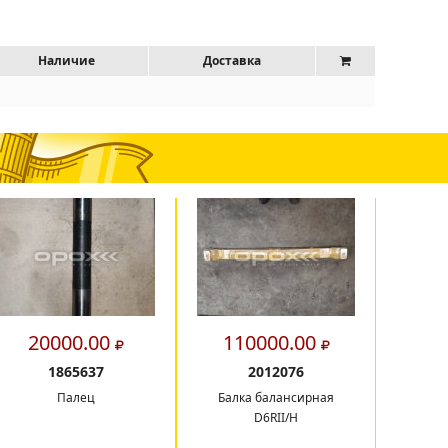
Наличие
Доставка
20000.00
110000.00
2
1865637
2012076
Палец
Балка балансирная
РМК
D6RII/H