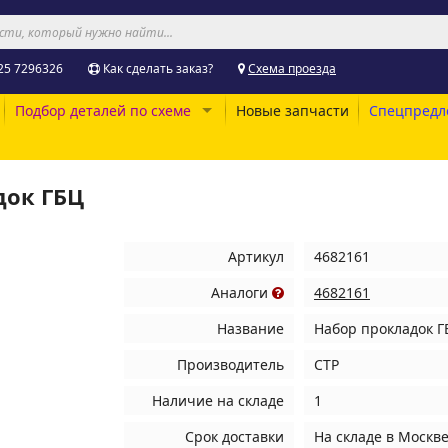
25 7296326
Как сделать заказ?
Схема проезда
Подбор деталей по схеме
Новые запчасти
Спецпредл
док ГБЦ
Артикул
4682161
Аналоги
4682161
Название
Набор прокладок Г
Производитель
CTP
Наличие на складе
1
Срок доставки
На складе
в Москв