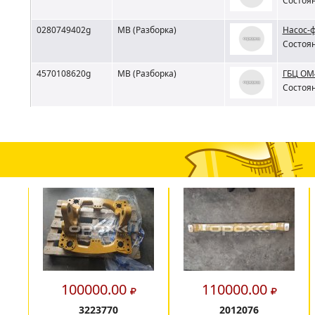
Состоян
0280749402g
MB (Разборка)
Насос-
Состоян
4570108620g
MB (Разборка)
ГБЦ OM
Состоян
100000.00
110000.00
3223770
2012076