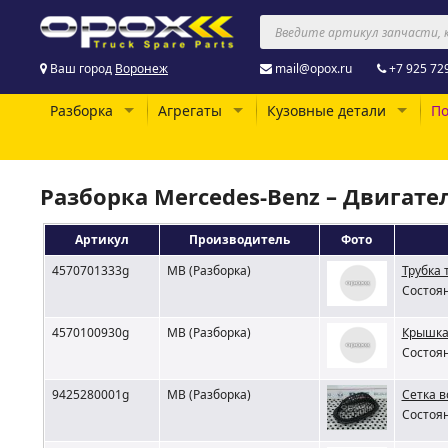
Ваш город
Воронеж
mail@opox.ru
+7 925 72
Разборка
Агрегаты
Кузовные детали
По
Разборка Mercedes-Benz – Двигате
Артикул
Производитель
Фото
4570701333g
MB (Разборка)
Трубка 
Состоян
4570100930g
MB (Разборка)
Крышка
Состоян
9425280001g
MB (Разборка)
Сетка в
Состоян