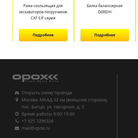
Рама скользящая для
Балка балансирная
экскаваторов-погрузчиков
D6RII/H
CAT E/F серия
Подробнее
Подробнее
1
2
3
Открыть схему проезда
Москва, МКАД 32 км (внешняя сторона),
пос. Битца, ул. Нагорная, д. 5
Время работы 9:00-19:00
+7 925 7296326
mail@opox.ru