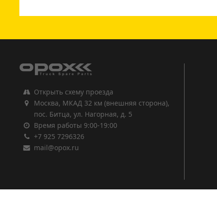
1
2
3
Открыть схему проезда
Москва, МКАД 32 км (внешняя сторона),
пос. Битца, ул. Нагорная, д. 5
Время работы 9:00-19:00
+7 925 7296326
mail@opox.ru