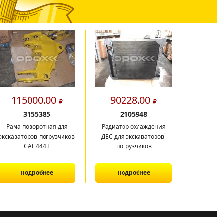
115000.00
90228.00
7
3155385
2105948
Рама поворотная для
Радиатор охлаждения
Форс
экскаваторов-погрузчиков
ДВС для экскаваторов-
387942
САТ 444 F
погрузчиков
Подробнее
Подробнее