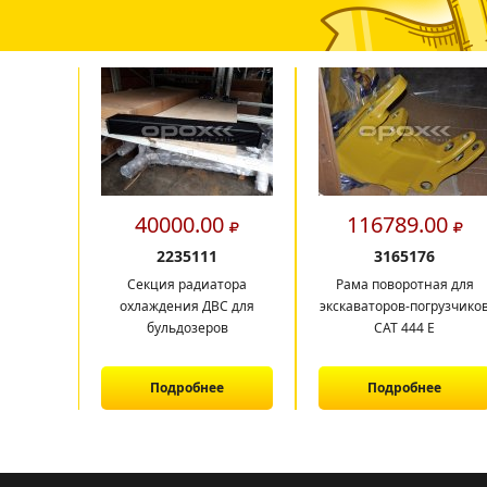
40000.00
116789.00
2235111
3165176
Секция радиатора
Рама поворотная для
охлаждения ДВС для
экскаваторов-погрузчико
бульдозеров
САТ 444 E
Подробнее
Подробнее
1
2
3