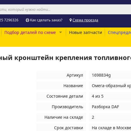
25 7296326
Как сделать заказ?
Схема проезда
Подбор деталей по схеме
Новые запчасти
Спецпредл
зный кронштейн крепления топливног
Артикул
1698834g
Название
Омега-образный к
Состояние детали
4 из 5
Производитель
Разборка DAF
Наличие на складе
2
Срок доставки
На складе
в Москв