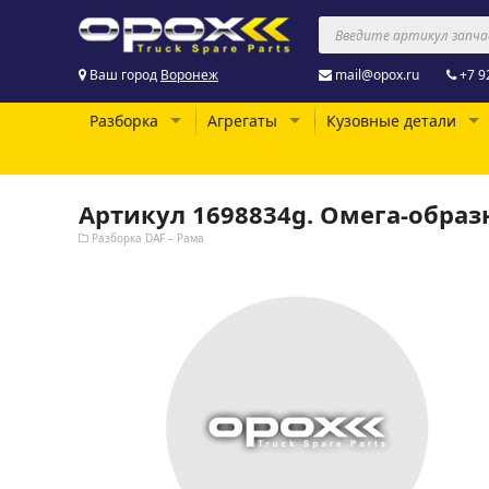
Ваш город
Воронеж
mail@opox.ru
+7 9
Разборка
Агрегаты
Кузовные детали
Артикул 1698834g. Омега-обра
Разборка DAF – Рама