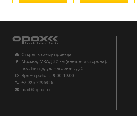
1
2
3
Открыть схему проезда
Москва, МКАД 32 км (внешняя сторона),
пос. Битца, ул. Нагорная, д. 5
Время работы 9:00-19:00
+7 925 7296326
mail@opox.ru