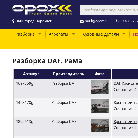
Ваш город
Воронеж
mail@opox.ru
+7 925 72
Разборка
Агрегаты
Кузовные детали
По
Разборка DAF. Рама
Артикул
Производитель
Фото
1697359g
Разборка DAF
DAF Кроншт
Состояние 4 
1428178g
Разборка DAF
Кронштейн с
Состояние 4 
1895913g
Разборка DAF
Кронштейн к
Состояние 4 